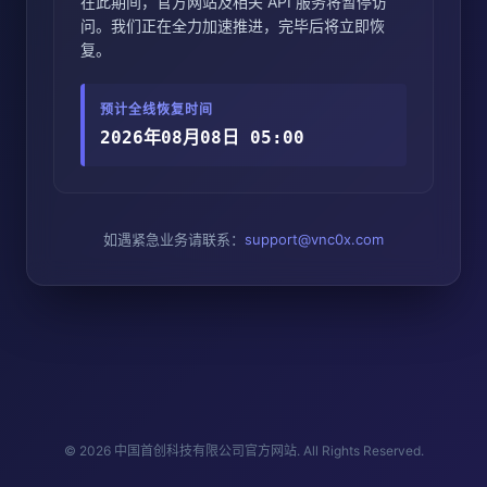
在此期间，官方网站及相关 API 服务将暂停访
问。我们正在全力加速推进，完毕后将立即恢
复。
预计全线恢复时间
2026年08月08日 05:00
如遇紧急业务请联系：
support@vnc0x.com
© 2026 中国首创科技有限公司官方网站. All Rights Reserved.