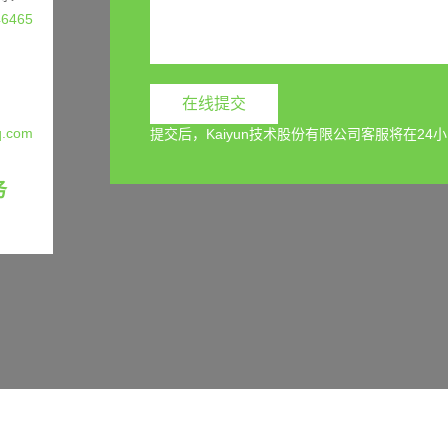
46465
在线提交
.com
提交后，Kaiyun技术股份有限公司客服将在2
务