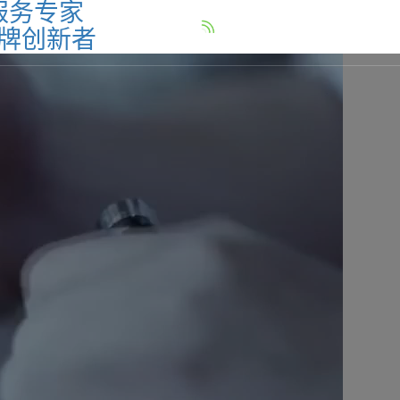
服务专家
021-51692695
品牌创新者