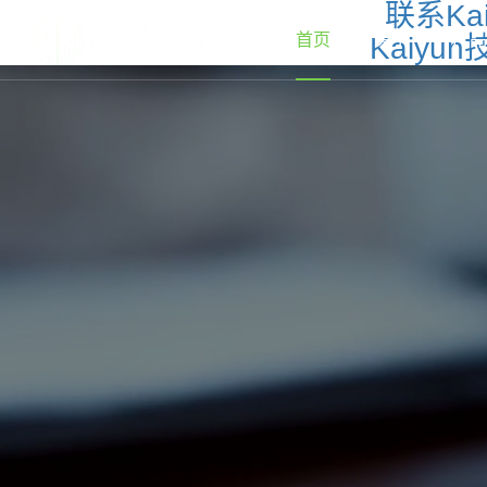
联系K
首页
关于
产品
Kaiy