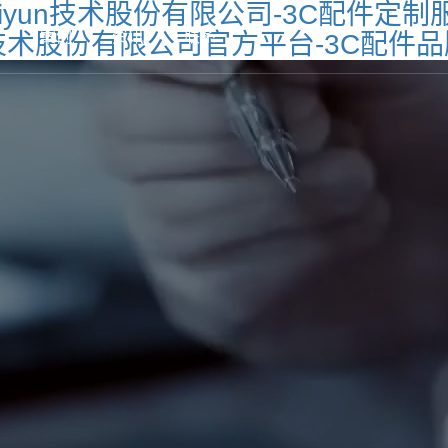
aiyun技术股份有限公司-3C配件定制
案例
资讯
联系
un技术股份有限公司官方平台-3C配件