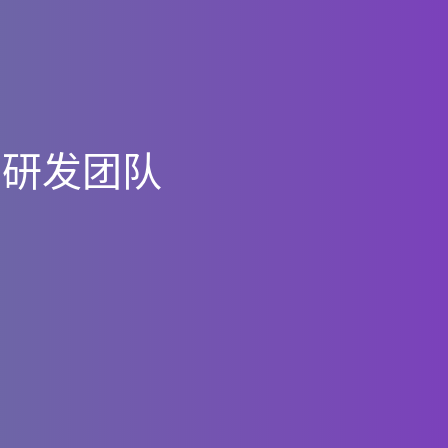
与
研
发
团
队