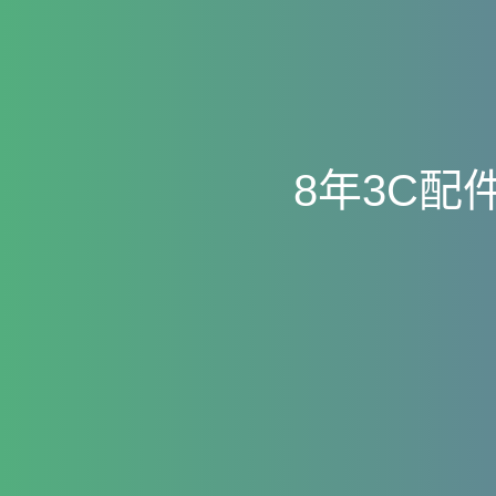
8
年
3
C
配