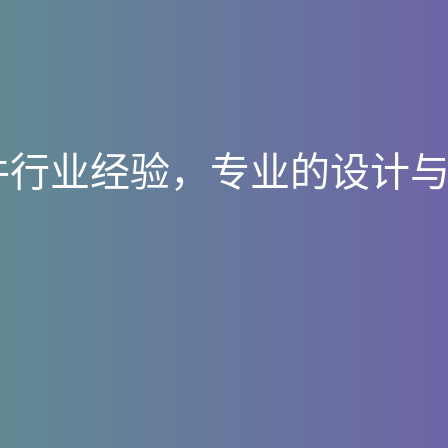
件
行
业
经
验
，
专
业
的
设
计