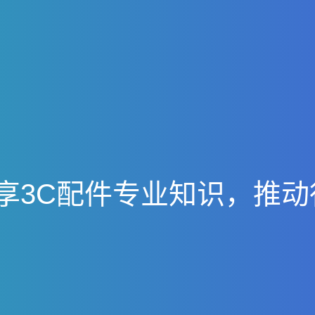
享
3
C
配
件
专
业
知
识
，
推
动