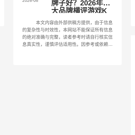
2026-08
牌子好？2026年五
大品牌横评游戏K
歌播客全场景覆盖
本文内容由外部供稿方提供，由于信息
的复杂性与时效性，本网站不能保证所有信息
的绝对准确与完整，读者参考时请自行核实信
息真实性，谨慎评估适用性。因参考或依赖本
文信息导致的任何直接或间接损失，本网站不
承担任何责任。 直播经济的持续升温正
在...