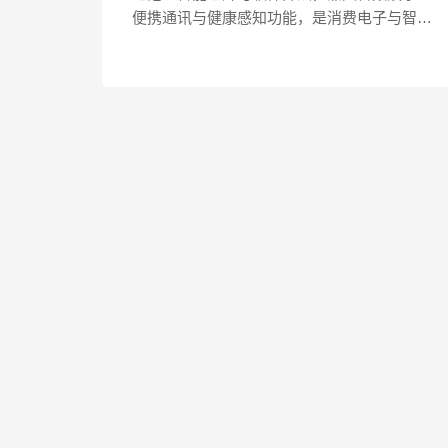
便携通讯与健康感知功能，是消费电子与智能
穿戴领域的核心赛道，也是移动互联网生态的
重要组成部分。行业呈现“一超多强”竞争...