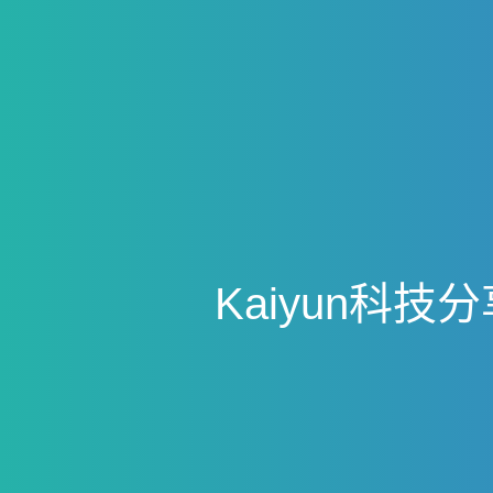
K
a
i
y
u
n
科
技
分