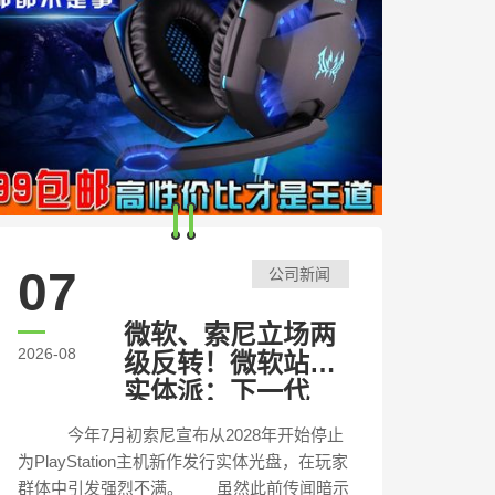
07
公司新闻
微软、索尼立场两
2026-08
级反转！微软站队
实体派：下一代
Xbox继续搭载光驱
今年7月初索尼宣布从2028年开始停止
为PlayStation主机新作发行实体光盘，在玩家
群体中引发强烈不满。 虽然此前传闻暗示