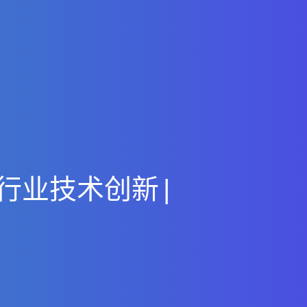
行
业
技
术
创
新